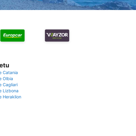
vetu
e Catania
e Olbia
e Cagliari
če Lizbona
e Heraklion