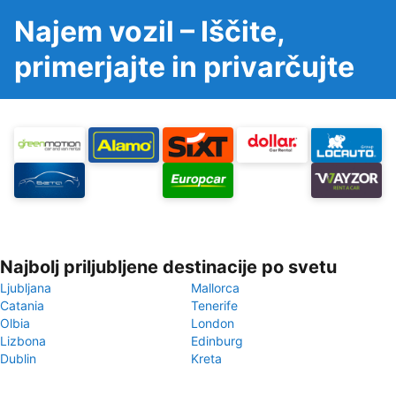
Najem vozil – Iščite,
primerjajte in privarčujte
Najbolj priljubljene destinacije po svetu
Ljubljana
Mallorca
Catania
Tenerife
Olbia
London
Lizbona
Edinburg
Dublin
Kreta