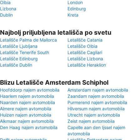
Olbia
London
Lizbona
Edinburg
Dublin
Kreta
Najbolj priljubljena letališča po svetu
Letališče Palma de Mallorca
Letališče Catania
Letališče Ljubljana
Letališče Olbia
Letališče Tenerife South
Letališče Cagliari
Letališče Edinburg
Letališče Lizbona
Letališče Dublin
Letališče Heraklion
Blizu Letališče Amsterdam Schiphol
Hoofddorp najem avtomobila
Amsterdam najem avtomobila
Haarlem najem avtomobila
Zaandam najem avtomobila
Naarden najem avtomobila
Purmerend najem avtomobila
Almere najem avtomobila
Hilversum najem avtomobila
Huizen najem avtomobila
Utrecht najem avtomobila
Alkmaar najem avtomobila
Zeist najem avtomobila
Den Haag najem avtomobila
Capelle aan den Ijssel najem
avtomobila
Delft najem avtomobila
Letališče Rotterdam najem