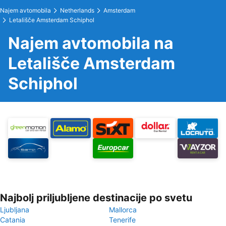
Najem avtomobila
Netherlands
Amsterdam
Letališče Amsterdam Schiphol
Najem avtomobila na
Letališče Amsterdam
Schiphol
Najbolj priljubljene destinacije po svetu
Ljubljana
Mallorca
Catania
Tenerife