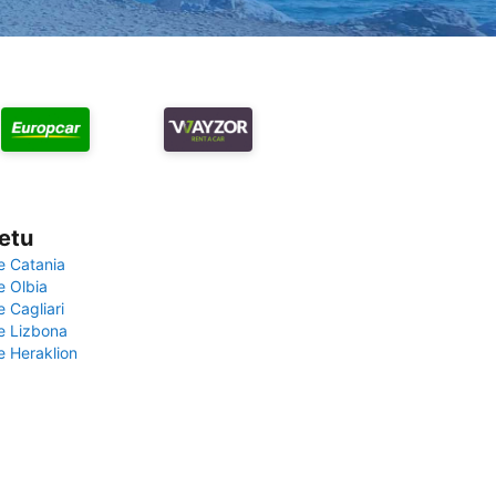
vetu
e Catania
e Olbia
e Cagliari
če Lizbona
e Heraklion