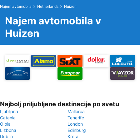
Najem avtomobila
Netherlands
Huizen
Najem avtomobila v
Huizen
Najbolj priljubljene destinacije po svetu
Ljubljana
Mallorca
Catania
Tenerife
Olbia
London
Lizbona
Edinburg
Dublin
Kreta