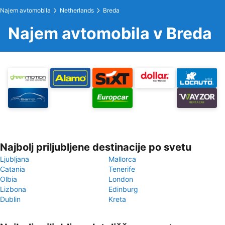
Najem avtomobila
Netherlands
Breda
Najem avtomobila v Breda
Najbolj priljubljene destinacije po svetu
Ljubljana
Mallorca
Catania
Tenerife
Olbia
London
Lizbona
Edinburg
Dublin
Kreta