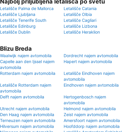
Najbolj priljubljena letališča po svetu
Letališče Palma de Mallorca
Letališče Catania
Letališče Ljubljana
Letališče Olbia
Letališče Tenerife South
Letališče Cagliari
Letališče Edinburg
Letališče Lizbona
Letališče Dublin
Letališče Heraklion
Blizu Breda
Waalwijk najem avtomobila
Dordrecht najem avtomobila
Capelle aan den Ijssel najem
Hapert najem avtomobila
avtomobila
Rotterdam najem avtomobila
Letališče Eindhoven najem
avtomobila
Letališče Rotterdam najem
Eindhoven najem avtomobila
avtomobila
Delft najem avtomobila
Hertogenbosch najem
avtomobila
Utrecht najem avtomobila
Helmond najem avtomobila
Den Haag najem avtomobila
Zeist najem avtomobila
Terneuzen najem avtomobila
Amersfoort najem avtomobila
Hilversum najem avtomobila
Hoofddorp najem avtomobila