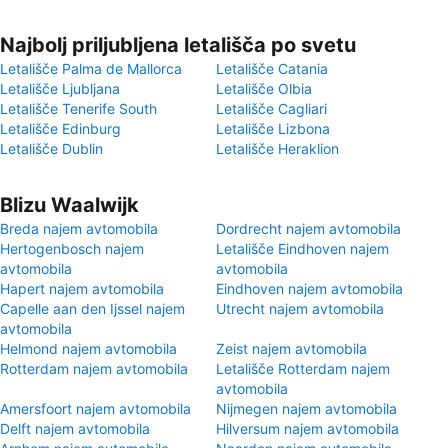
Najbolj priljubljena letališča po svetu
Letališče Palma de Mallorca
Letališče Catania
Letališče Ljubljana
Letališče Olbia
Letališče Tenerife South
Letališče Cagliari
Letališče Edinburg
Letališče Lizbona
Letališče Dublin
Letališče Heraklion
Blizu Waalwijk
Breda najem avtomobila
Dordrecht najem avtomobila
Hertogenbosch najem
Letališče Eindhoven najem
avtomobila
avtomobila
Hapert najem avtomobila
Eindhoven najem avtomobila
Capelle aan den Ijssel najem
Utrecht najem avtomobila
avtomobila
Helmond najem avtomobila
Zeist najem avtomobila
Rotterdam najem avtomobila
Letališče Rotterdam najem
avtomobila
Amersfoort najem avtomobila
Nijmegen najem avtomobila
Delft najem avtomobila
Hilversum najem avtomobila