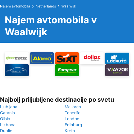
Najem avtomobila
Netherlands
Waalwijk
Najem avtomobila v
Waalwijk
Najbolj priljubljene destinacije po svetu
Ljubljana
Mallorca
Catania
Tenerife
Olbia
London
Lizbona
Edinburg
Dublin
Kreta