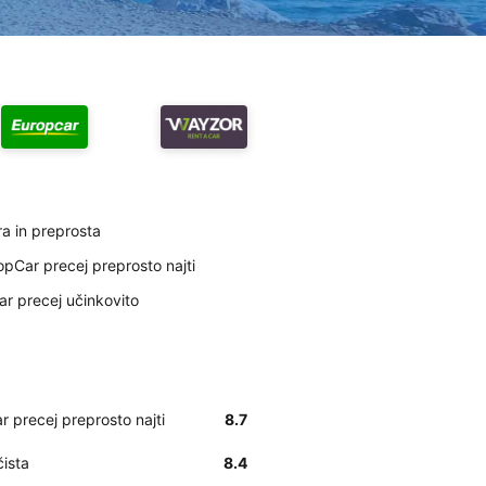
ra in preprosta
pCar precej preprosto najti
ar precej učinkovito
 precej preprosto najti
8.7
čista
8.4