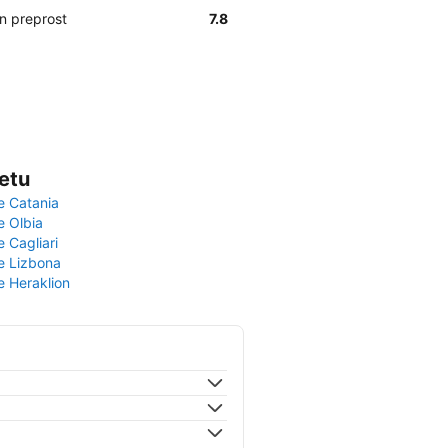
in preprost
7.8
vetu
e Catania
e Olbia
e Cagliari
če Lizbona
e Heraklion