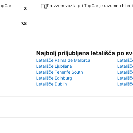
TopCar
Prevzem vozila pri TopCar je razumno hiter 
8
7.8
Najbolj priljubljena letališča po s
Letališče Palma de Mallorca
Letališč
Letališče Ljubljana
Letališč
Letališče Tenerife South
Letališč
Letališče Edinburg
Letališ
Letališče Dublin
Letališč