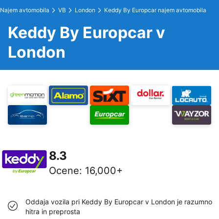
Najem avtomobila
VB
London
Keddy By Europcar najem avtomobila
Keddy By Europcar v
London
8.3
Ocene
:
16,000+
Oddaja vozila pri Keddy By Europcar v London je razumno
hitra in preprosta