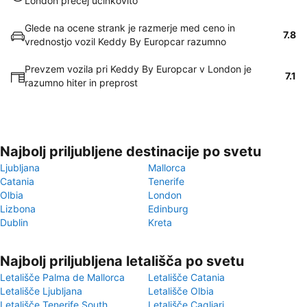
London precej učinkovito
Glede na ocene strank je razmerje med ceno in
7.8
vrednostjo vozil Keddy By Europcar razumno
Prevzem vozila pri Keddy By Europcar v London je
7.1
razumno hiter in preprost
Najbolj priljubljene destinacije po svetu
Ljubljana
Mallorca
Catania
Tenerife
Olbia
London
Lizbona
Edinburg
Dublin
Kreta
Najbolj priljubljena letališča po svetu
Letališče Palma de Mallorca
Letališče Catania
Letališče Ljubljana
Letališče Olbia
Letališče Tenerife South
Letališče Cagliari