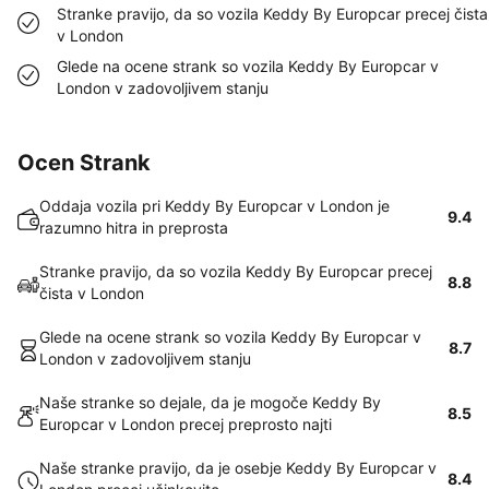
Stranke pravijo, da so vozila Keddy By Europcar precej čista
v London
Glede na ocene strank so vozila Keddy By Europcar v
London v zadovoljivem stanju
Ocen Strank
Oddaja vozila pri Keddy By Europcar v London je
9.4
razumno hitra in preprosta
Stranke pravijo, da so vozila Keddy By Europcar precej
8.8
čista v London
Glede na ocene strank so vozila Keddy By Europcar v
8.7
London v zadovoljivem stanju
Naše stranke so dejale, da je mogoče Keddy By
8.5
Europcar v London precej preprosto najti
Naše stranke pravijo, da je osebje Keddy By Europcar v
8.4