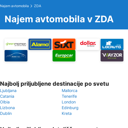
Najem avtomobila
ZDA
Najem avtomobila v ZDA
Najbolj priljubljene destinacije po svetu
Ljubljana
Mallorca
Catania
Tenerife
Olbia
London
Lizbona
Edinburg
Dublin
Kreta