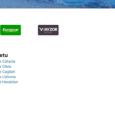
vetu
e Catania
e Olbia
e Cagliari
če Lizbona
e Heraklion