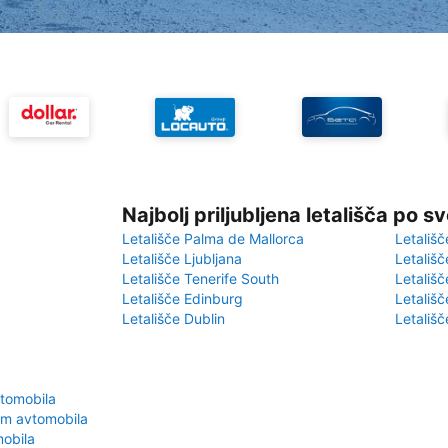
Najbolj priljubljena letališča po s
Letališče Palma de Mallorca
Letališč
Letališče Ljubljana
Letališč
Letališče Tenerife South
Letališč
Letališče Edinburg
Letališ
Letališče Dublin
Letališč
vtomobila
em avtomobila
mobila