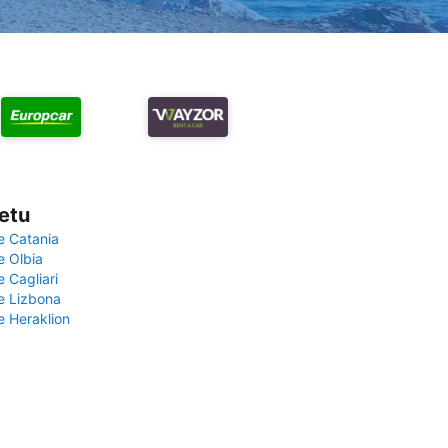
vetu
e Catania
e Olbia
e Cagliari
če Lizbona
e Heraklion