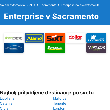
Najem avtomobila
ZDA
Sacramento
Enterprise najem avtomobila
Enterprise v Sacramento
Najbolj priljubljene destinacije po svetu
Ljubljana
Mallorca
Catania
Tenerife
Olbia
London