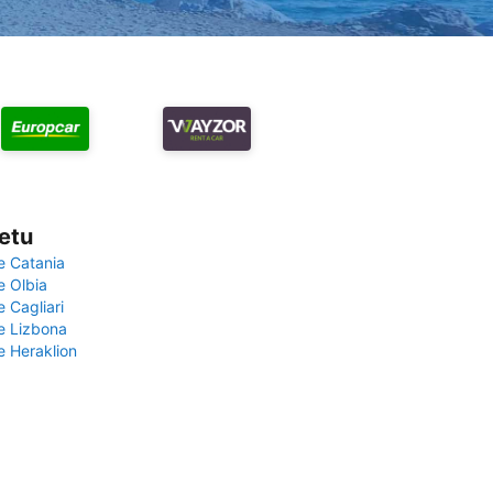
vetu
e Catania
e Olbia
e Cagliari
če Lizbona
e Heraklion