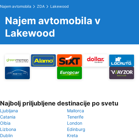
Najem avtomobila
ZDA
Lakewood
Najem avtomobila v
Lakewood
Najbolj priljubljene destinacije po svetu
Ljubljana
Mallorca
Catania
Tenerife
Olbia
London
Lizbona
Edinburg
Dublin
Kreta