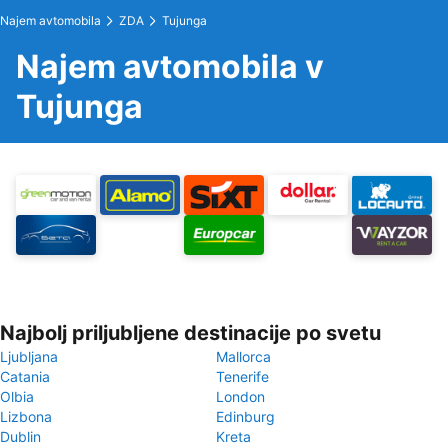
Najem avtomobila
ZDA
Tujunga
Najem avtomobila v
Tujunga
Najbolj priljubljene destinacije po svetu
Ljubljana
Mallorca
Catania
Tenerife
Olbia
London
Lizbona
Edinburg
Dublin
Kreta