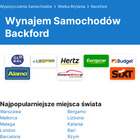
Wypożyczalnia Samochodów
Wielka Brytania
Backford
Wynajem Samochodów
Backford
Najpopularniejsze miejsca świata
Warszawa
Bergamo
Mallorca
Lizbona
Malaga
Katania
London
Bari
Barcelona
Rzym