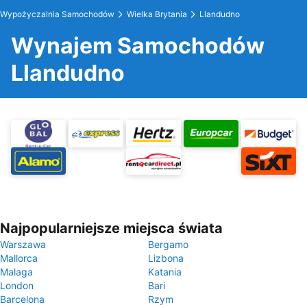
Wypożyczalnia Samochodów
Wielka Brytania
Llandudno
Wynajem Samochodów
Llandudno
Najpopularniejsze miejsca świata
Warszawa
Bergamo
Mallorca
Lizbona
Malaga
Katania
London
Bari
Barcelona
Rzym