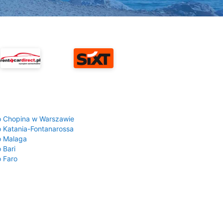
a
o Chopina w Warszawie
o Katania-Fontanarossa
o Malaga
 Bari
o Faro