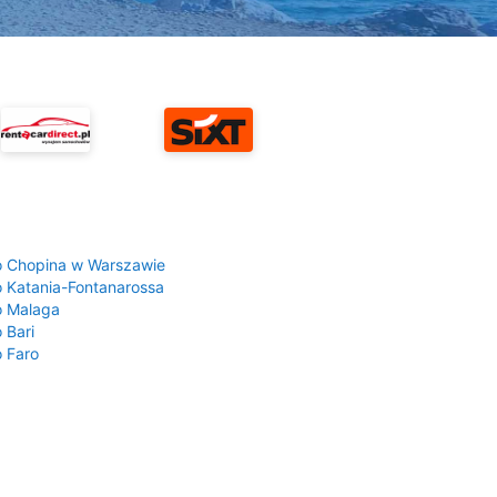
a
o Chopina w Warszawie
o Katania-Fontanarossa
o Malaga
 Bari
o Faro