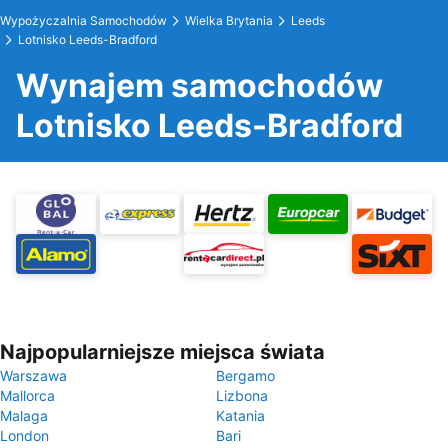
Wypożyczalnia Samochodów
Wielka Brytania
Leeds
Lotnisko Leeds-Bradford
Wynajem samochodów
Lotnisko Leeds-Bradford
Najpopularniejsze miejsca świata
Warszawa
Bergamo
Mallorca
Lizbona
Malaga
Katania
London
Bari