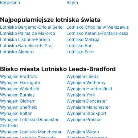
Barcelona
Rzym
Najpopularniejsze lotniska świata
Lotnisko Bergamo-Orio al Serio
Lotnisko Chopina w Warszawie
Lotnisko Palma de Mallorca
Lotnisko Katania-Fontanarossa
Lotnisko Lisbona-Portela
Lotnisko Malaga
Lotnisko Barcelona-El Prat
Lotnisko Bari
Lotnisko Alghero
Lotnisko Faro
Blisko miasta Lotnisko Leeds-Bradford
Wynajem Bradford
Wynajem Leeds
Wynajem Harrogate
Wynajem Wetherby
Wynajem Wakefield
Wynajem Huddersfield
Wynajem Burnley
Wynajem York
Wynajem Oldham
Wynajem Doncaster
Wynajem Sheffield
Wynajem Manchester
Wynajem Bolton
Wynajem Stockport
Wynajem Lotnisko Doncaster
Wynajem Preston
Sheffield
Wynajem Lotnisko Manchester
Wynajem Wigan
Wynajem Lotnisko Teesside
Wynajem Darlington