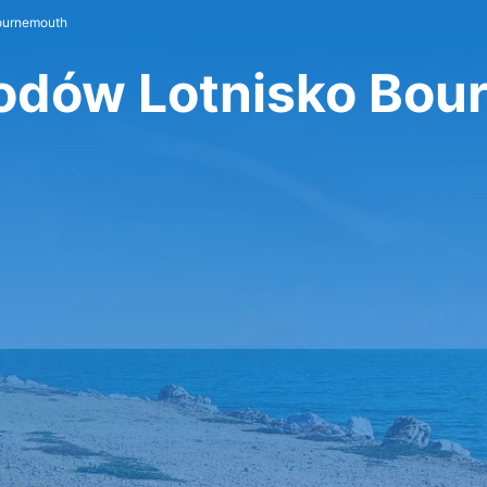
ournemouth
dów Lotnisko Bou