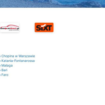
a
o Chopina w Warszawie
o Katania-Fontanarossa
o Malaga
 Bari
o Faro