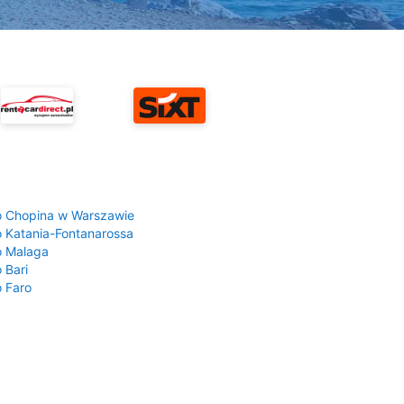
a
o Chopina w Warszawie
o Katania-Fontanarossa
o Malaga
 Bari
o Faro