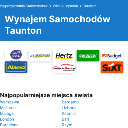
Wypożyczalnia Samochodów
Wielka Brytania
Taunton
Wynajem Samochodów
Taunton
Najpopularniejsze miejsca świata
Warszawa
Bergamo
Mallorca
Lizbona
Malaga
Katania
London
Bari
Barcelona
Rzym