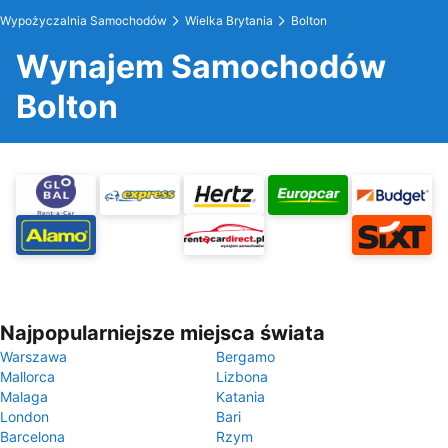
Wypożyczalnia Samochodów
Wielka Brytania
Bolton
Wynajem Samochodów
Bolton
Najpopularniejsze miejsca świata
Warszawa
Bergamo
Mallorca
Lizbona
Malaga
Katania
London
Bari
Barcelona
Rzym