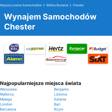
Wypożyczalnia Samochodów
Wielka Brytania
Chester
Wynajem Samochodów
Chester
Najpopularniejsze miejsca świata
Warszawa
Bergamo
Mallorca
Lizbona
Malaga
Katania
London
Bari
Barcelona
Rzym