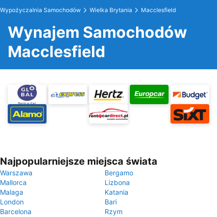
Wypożyczalnia Samochodów
Wielka Brytania
Macclesfield
Wynajem Samochodów
Macclesfield
Najpopularniejsze miejsca świata
Warszawa
Bergamo
Mallorca
Lizbona
Malaga
Katania
London
Bari
Barcelona
Rzym