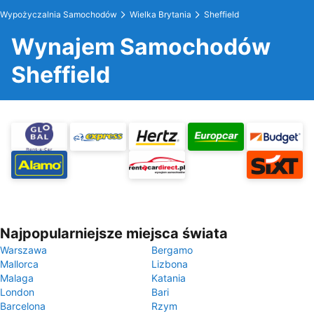
Wypożyczalnia Samochodów
Wielka Brytania
Sheffield
Wynajem Samochodów
Sheffield
Najpopularniejsze miejsca świata
Warszawa
Bergamo
Mallorca
Lizbona
Malaga
Katania
London
Bari
Barcelona
Rzym