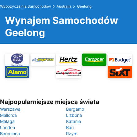
Wypożyczalnia Samochodów
Australia
Geelong
Wynajem Samochodów
Geelong
Najpopularniejsze miejsca świata
Warszawa
Bergamo
Mallorca
Lizbona
Malaga
Katania
London
Bari
Barcelona
Rzym