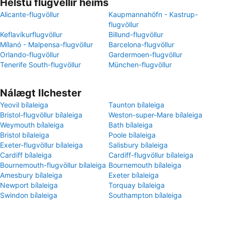
Helstu flugvellir heims
Alicante-flugvöllur
Kaupmannahöfn - Kastrup-
flugvöllur
Keflavíkurflugvöllur
Billund-flugvöllur
Mílanó - Malpensa-flugvöllur
Barcelona-flugvöllur
Orlando-flugvöllur
Gardermoen-flugvöllur
Tenerife South-flugvöllur
München-flugvöllur
Nálægt Ilchester
Yeovil bílaleiga
Taunton bílaleiga
Bristol-flugvöllur bílaleiga
Weston-super-Mare bílaleiga
Weymouth bílaleiga
Bath bílaleiga
Bristol bílaleiga
Poole bílaleiga
Exeter-flugvöllur bílaleiga
Salisbury bílaleiga
Cardiff bílaleiga
Cardiff-flugvöllur bílaleiga
Bournemouth-flugvöllur bílaleiga
Bournemouth bílaleiga
Amesbury bílaleiga
Exeter bílaleiga
Newport bílaleiga
Torquay bílaleiga
Swindon bílaleiga
Southampton bílaleiga