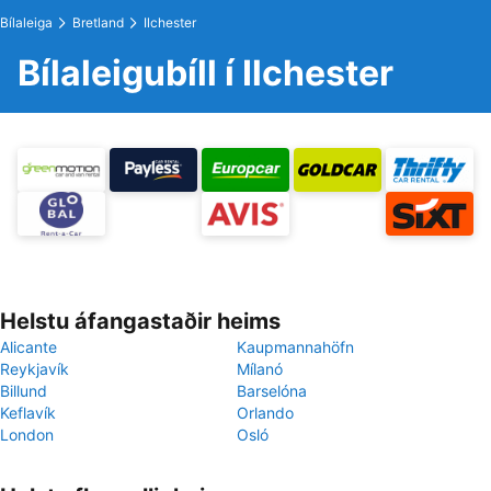
Bílaleiga
Bretland
Ilchester
Bílaleigubíll í Ilchester
Helstu áfangastaðir heims
Alicante
Kaupmannahöfn
Reykjavík
Mílanó
Billund
Barselóna
Keflavík
Orlando
London
Osló