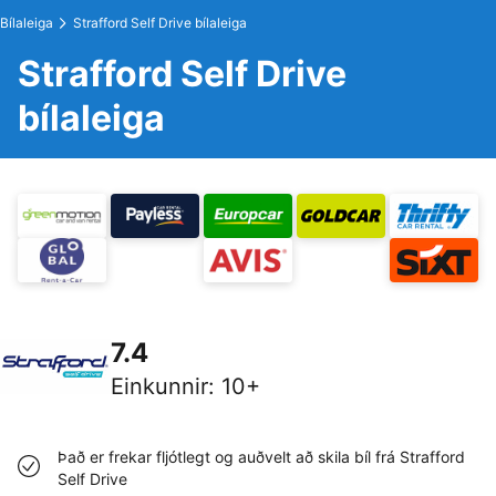
Bílaleiga
Strafford Self Drive bílaleiga
Strafford Self Drive
bílaleiga
7.4
Einkunnir
:
10+
Það er frekar fljótlegt og auðvelt að skila bíl frá Strafford
Self Drive