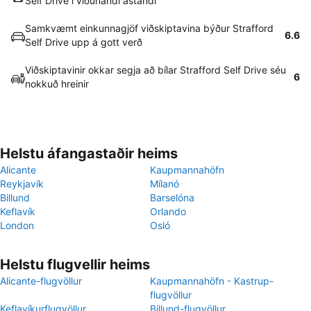
Self Drive í viðunandi ástandi
Samkvæmt einkunnagjöf viðskiptavina býður Strafford
6.6
Self Drive upp á gott verð
Viðskiptavinir okkar segja að bílar Strafford Self Drive séu
6
nokkuð hreinir
Helstu áfangastaðir heims
Alicante
Kaupmannahöfn
Reykjavík
Mílanó
Billund
Barselóna
Keflavík
Orlando
London
Osló
Helstu flugvellir heims
Alicante-flugvöllur
Kaupmannahöfn - Kastrup-
flugvöllur
Keflavíkurflugvöllur
Billund-flugvöllur