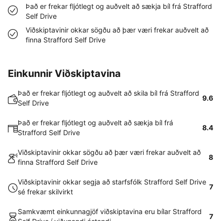
Það er frekar fljótlegt og auðvelt að sækja bíl frá Strafford
Self Drive
Viðskiptavinir okkar sögðu að þær væri frekar auðvelt að
finna Strafford Self Drive
Einkunnir Viðskiptavina
Það er frekar fljótlegt og auðvelt að skila bíl frá Strafford
9.6
Self Drive
Það er frekar fljótlegt og auðvelt að sækja bíl frá
8.4
Strafford Self Drive
Viðskiptavinir okkar sögðu að þær væri frekar auðvelt að
8
finna Strafford Self Drive
Viðskiptavinir okkar segja að starfsfólk Strafford Self Drive
7
sé frekar skilvirkt
Samkvæmt einkunnagjöf viðskiptavina eru bílar Strafford
7