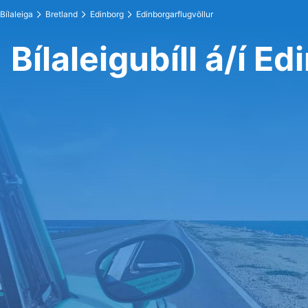
Bílaleiga
Bretland
Edinborg
Edinborgarflugvöllur
Bílaleigubíll á/í E