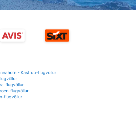
nahöfn - Kastrup-flugvöllur
flugvöllur
a-flugvöllur
oen-flugvöllur
-flugvöllur