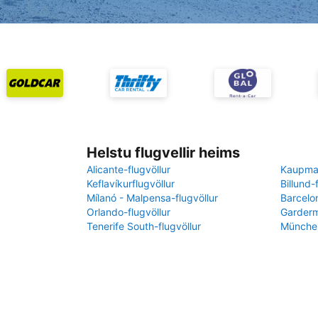
Helstu flugvellir heims
Alicante-flugvöllur
Kaupman
Keflavíkurflugvöllur
Billund-
Mílanó - Malpensa-flugvöllur
Barcelon
Orlando-flugvöllur
Garderm
Tenerife South-flugvöllur
München