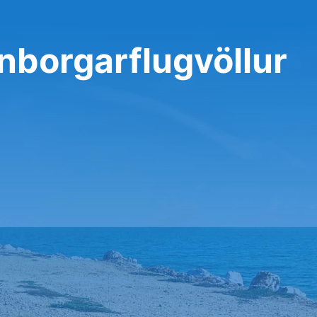
dinborgarflugvöllur