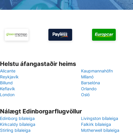
Helstu áfangastaðir heims
Alicante
Kaupmannahöfn
Reykjavík
Mílanó
Billund
Barselóna
Keflavík
Orlando
London
Osló
Nálægt Edinborgarflugvöllur
Edinborg bílaleiga
Livingston bílaleiga
Kirkcaldy bílaleiga
Falkirk bílaleiga
Stirling bílaleiga
Motherwell bílaleiga