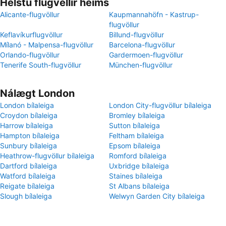
Helstu flugvellir heims
Alicante-flugvöllur
Kaupmannahöfn - Kastrup-
flugvöllur
Keflavíkurflugvöllur
Billund-flugvöllur
Mílanó - Malpensa-flugvöllur
Barcelona-flugvöllur
Orlando-flugvöllur
Gardermoen-flugvöllur
Tenerife South-flugvöllur
München-flugvöllur
Nálægt London
London bílaleiga
London City-flugvöllur bílaleiga
Croydon bílaleiga
Bromley bílaleiga
Harrow bílaleiga
Sutton bílaleiga
Hampton bílaleiga
Feltham bílaleiga
Sunbury bílaleiga
Epsom bílaleiga
Heathrow-flugvöllur bílaleiga
Romford bílaleiga
Dartford bílaleiga
Uxbridge bílaleiga
Watford bílaleiga
Staines bílaleiga
Reigate bílaleiga
St Albans bílaleiga
Slough bílaleiga
Welwyn Garden City bílaleiga