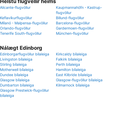
Helstu flugvellir heims
Alicante-flugvöllur
Kaupmannahöfn - Kastrup-
flugvöllur
Keflavíkurflugvöllur
Billund-flugvöllur
Mílanó - Malpensa-flugvöllur
Barcelona-flugvöllur
Orlando-flugvöllur
Gardermoen-flugvöllur
Tenerife South-flugvöllur
München-flugvöllur
Nálægt Edinborg
Edinborgarflugvöllur bílaleiga
Kirkcaldy bílaleiga
Livingston bílaleiga
Falkirk bílaleiga
Stirling bílaleiga
Perth bílaleiga
Motherwell bílaleiga
Hamilton bílaleiga
Dundee bílaleiga
East Kilbride bílaleiga
Glasgow bílaleiga
Glasgow-flugvöllur bílaleiga
Dumbarton bílaleiga
Kilmarnock bílaleiga
Glasgow Prestwick-flugvöllur
bílaleiga