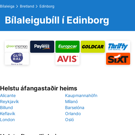
Bílaleiga
Bretland
Edinborg
Bílaleigubíll í Edinborg
Helstu áfangastaðir heims
Alicante
Kaupmannahöfn
Reykjavík
Mílanó
Billund
Barselóna
Keflavík
Orlando
London
Osló