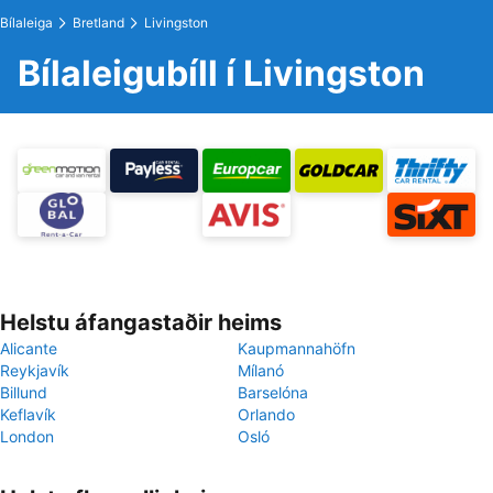
Bílaleiga
Bretland
Livingston
Bílaleigubíll í Livingston
Helstu áfangastaðir heims
Alicante
Kaupmannahöfn
Reykjavík
Mílanó
Billund
Barselóna
Keflavík
Orlando
London
Osló