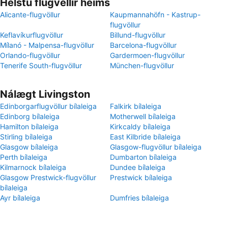
Helstu flugvellir heims
Alicante-flugvöllur
Kaupmannahöfn - Kastrup-
flugvöllur
Keflavíkurflugvöllur
Billund-flugvöllur
Mílanó - Malpensa-flugvöllur
Barcelona-flugvöllur
Orlando-flugvöllur
Gardermoen-flugvöllur
Tenerife South-flugvöllur
München-flugvöllur
Nálægt Livingston
Edinborgarflugvöllur bílaleiga
Falkirk bílaleiga
Edinborg bílaleiga
Motherwell bílaleiga
Hamilton bílaleiga
Kirkcaldy bílaleiga
Stirling bílaleiga
East Kilbride bílaleiga
Glasgow bílaleiga
Glasgow-flugvöllur bílaleiga
Perth bílaleiga
Dumbarton bílaleiga
Kilmarnock bílaleiga
Dundee bílaleiga
Glasgow Prestwick-flugvöllur
Prestwick bílaleiga
bílaleiga
Ayr bílaleiga
Dumfries bílaleiga