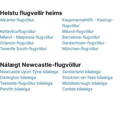
Helstu flugvellir heims
Alicante-flugvöllur
Kaupmannahöfn - Kastrup-
flugvöllur
Keflavíkurflugvöllur
Billund-flugvöllur
Mílanó - Malpensa-flugvöllur
Barcelona-flugvöllur
Orlando-flugvöllur
Gardermoen-flugvöllur
Tenerife South-flugvöllur
München-flugvöllur
Nálægt Newcastle-flugvöllur
Newcastle Upon Tyne bílaleiga
Sunderland bílaleiga
Darlington bílaleiga
Stockton-on-Tees bílaleiga
Teesside-flugvöllur bílaleiga
Middlesbrough bílaleiga
Penrith bílaleiga
Carlisle bílaleiga