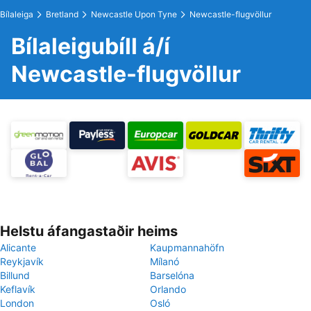
Bílaleiga
Bretland
Newcastle Upon Tyne
Newcastle-flugvöllur
Bílaleigubíll á/í
Newcastle-flugvöllur
Helstu áfangastaðir heims
Alicante
Kaupmannahöfn
Reykjavík
Mílanó
Billund
Barselóna
Keflavík
Orlando
London
Osló