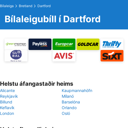
Bílaleiga
Bretland
Dartford
Bílaleigubíll í Dartford
Helstu áfangastaðir heims
Alicante
Kaupmannahöfn
Reykjavík
Mílanó
Billund
Barselóna
Keflavík
Orlando
London
Osló