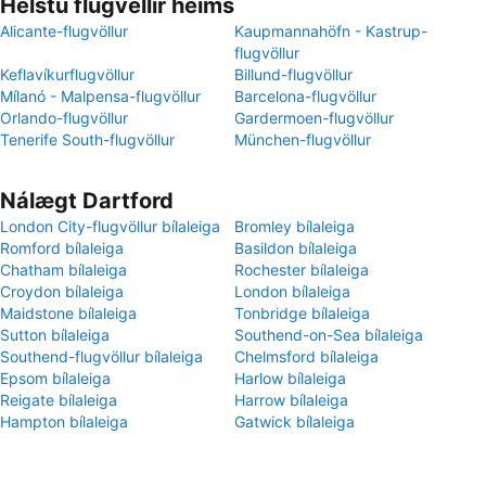
Helstu flugvellir heims
Alicante-flugvöllur
Kaupmannahöfn - Kastrup-
flugvöllur
Keflavíkurflugvöllur
Billund-flugvöllur
Mílanó - Malpensa-flugvöllur
Barcelona-flugvöllur
Orlando-flugvöllur
Gardermoen-flugvöllur
Tenerife South-flugvöllur
München-flugvöllur
Nálægt Dartford
London City-flugvöllur bílaleiga
Bromley bílaleiga
Romford bílaleiga
Basildon bílaleiga
Chatham bílaleiga
Rochester bílaleiga
Croydon bílaleiga
London bílaleiga
Maidstone bílaleiga
Tonbridge bílaleiga
Sutton bílaleiga
Southend-on-Sea bílaleiga
Southend-flugvöllur bílaleiga
Chelmsford bílaleiga
Epsom bílaleiga
Harlow bílaleiga
Reigate bílaleiga
Harrow bílaleiga
Hampton bílaleiga
Gatwick bílaleiga