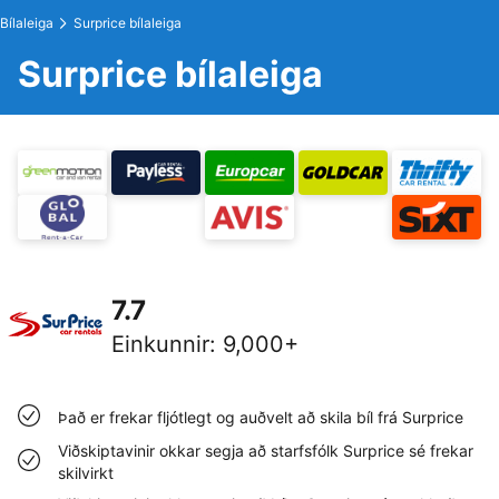
Bílaleiga
Surprice bílaleiga
Surprice bílaleiga
7.7
Einkunnir
:
9,000+
Það er frekar fljótlegt og auðvelt að skila bíl frá Surprice
Viðskiptavinir okkar segja að starfsfólk Surprice sé frekar
skilvirkt