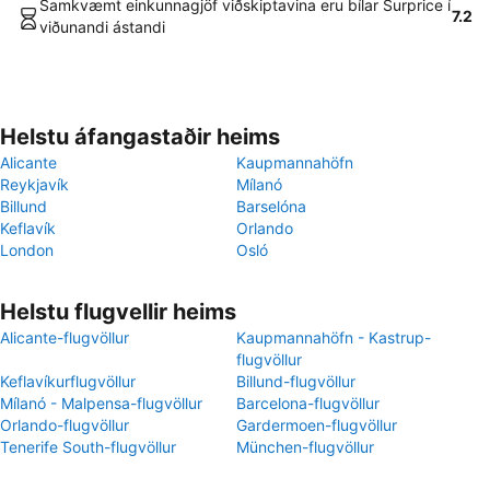
Samkvæmt einkunnagjöf viðskiptavina eru bílar Surprice í
7.2
viðunandi ástandi
Helstu áfangastaðir heims
Alicante
Kaupmannahöfn
Reykjavík
Mílanó
Billund
Barselóna
Keflavík
Orlando
London
Osló
Helstu flugvellir heims
Alicante-flugvöllur
Kaupmannahöfn - Kastrup-
flugvöllur
Keflavíkurflugvöllur
Billund-flugvöllur
Mílanó - Malpensa-flugvöllur
Barcelona-flugvöllur
Orlando-flugvöllur
Gardermoen-flugvöllur
Tenerife South-flugvöllur
München-flugvöllur