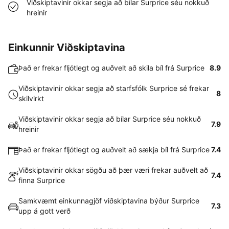
Viðskiptavinir okkar segja að bílar Surprice séu nokkuð
hreinir
Einkunnir Viðskiptavina
Það er frekar fljótlegt og auðvelt að skila bíl frá Surprice
8.9
Viðskiptavinir okkar segja að starfsfólk Surprice sé frekar
8
skilvirkt
Viðskiptavinir okkar segja að bílar Surprice séu nokkuð
7.9
hreinir
Það er frekar fljótlegt og auðvelt að sækja bíl frá Surprice
7.4
Viðskiptavinir okkar sögðu að þær væri frekar auðvelt að
7.4
finna Surprice
Samkvæmt einkunnagjöf viðskiptavina býður Surprice
7.3
upp á gott verð