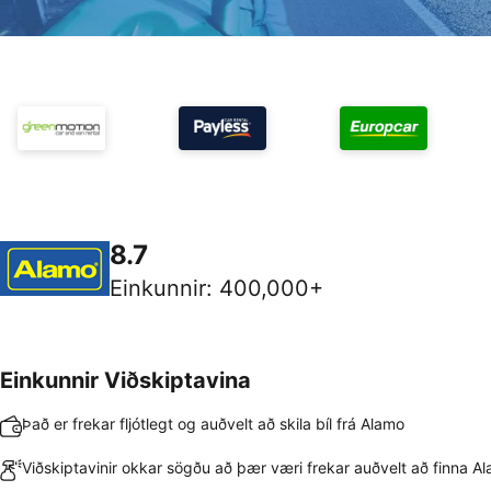
8.7
Einkunnir
:
400,000+
Einkunnir Viðskiptavina
Það er frekar fljótlegt og auðvelt að skila bíl frá Alamo
Viðskiptavinir okkar sögðu að þær væri frekar auðvelt að finna A