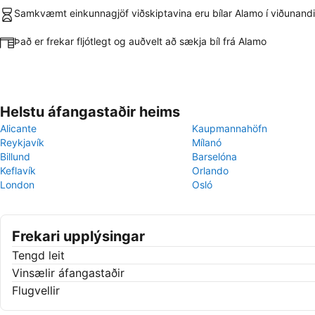
Samkvæmt einkunnagjöf viðskiptavina eru bílar Alamo í viðunandi
Það er frekar fljótlegt og auðvelt að sækja bíl frá Alamo
Helstu áfangastaðir heims
Alicante
Kaupmannahöfn
Reykjavík
Mílanó
Billund
Barselóna
Keflavík
Orlando
London
Osló
Frekari upplýsingar
Tengd leit
Vinsælir áfangastaðir
Flugvellir