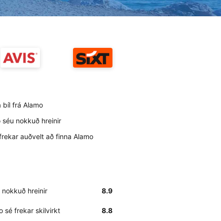
a bíl frá Alamo
o séu nokkuð hreinir
frekar auðvelt að finna Alamo
 nokkuð hreinir
8.9
 sé frekar skilvirkt
8.8