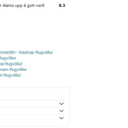
 Alamo upp á gott verð
8.3
nahöfn - Kastrup-flugvöllur
flugvöllur
a-flugvöllur
oen-flugvöllur
-flugvöllur