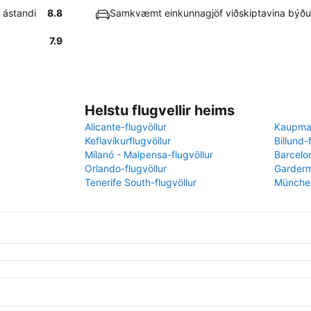
 ástandi
8.8
Samkvæmt einkunnagjöf viðskiptavina býður
7.9
Helstu flugvellir heims
Alicante-flugvöllur
Kaupman
Keflavíkurflugvöllur
Billund-
Mílanó - Malpensa-flugvöllur
Barcelon
Orlando-flugvöllur
Garderm
Tenerife South-flugvöllur
München