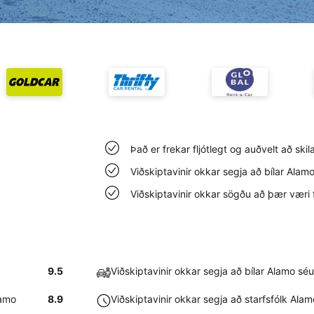
Það er frekar fljótlegt og auðvelt að skil
Viðskiptavinir okkar segja að bílar Alam
Viðskiptavinir okkar sögðu að þær væri 
9.5
Viðskiptavinir okkar segja að bílar Alamo séu
lamo
8.9
Viðskiptavinir okkar segja að starfsfólk Alamo