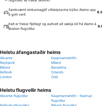
flugvöllur sé frekar skilvirkt
Samkvæmt einkunnagjöf viðskiptavina býður Alamo upp
8.3
á gott verð
Það er frekar fljótlegt og auðvelt að sækja bíl frá Alamo á
8.1
Boston-flugvöllur
Helstu áfangastaðir heims
Alicante
Kaupmannahöfn
Reykjavík
Mílanó
Billund
Barselóna
Keflavík
Orlando
London
Osló
Helstu flugvellir heims
Alicante-flugvöllur
Kaupmannahöfn - Kastrup-
flugvöllur
Keflavíkurflugvöllur
Billund-flugvöllur