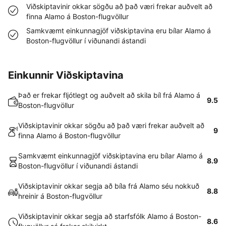
Viðskiptavinir okkar sögðu að það væri frekar auðvelt að
finna Alamo á Boston-flugvöllur
Samkvæmt einkunnagjöf viðskiptavina eru bílar Alamo á
Boston-flugvöllur í viðunandi ástandi
Einkunnir Viðskiptavina
Það er frekar fljótlegt og auðvelt að skila bíl frá Alamo á
9.5
Boston-flugvöllur
Viðskiptavinir okkar sögðu að það væri frekar auðvelt að
9
finna Alamo á Boston-flugvöllur
Samkvæmt einkunnagjöf viðskiptavina eru bílar Alamo á
8.9
Boston-flugvöllur í viðunandi ástandi
Viðskiptavinir okkar segja að bíla frá Alamo séu nokkuð
8.8
hreinir á Boston-flugvöllur
Viðskiptavinir okkar segja að starfsfólk Alamo á Boston-
8.6