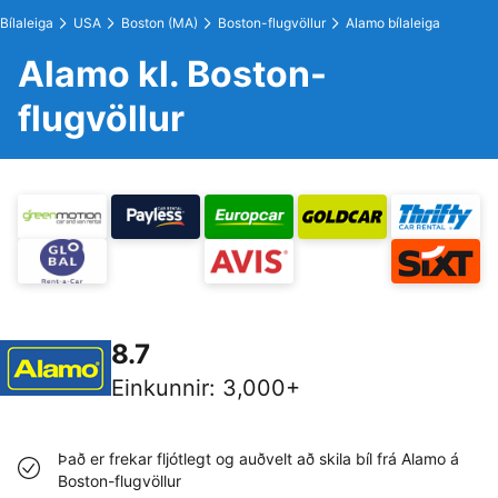
Bílaleiga
USA
Boston (MA)
Boston-flugvöllur
Alamo bílaleiga
Alamo kl. Boston-
flugvöllur
8.7
Einkunnir
:
3,000+
Það er frekar fljótlegt og auðvelt að skila bíl frá Alamo á
Boston-flugvöllur