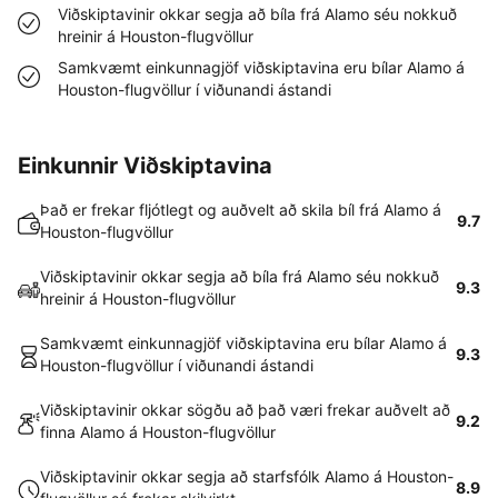
Viðskiptavinir okkar segja að bíla frá Alamo séu nokkuð
hreinir á Houston-flugvöllur
Samkvæmt einkunnagjöf viðskiptavina eru bílar Alamo á
Houston-flugvöllur í viðunandi ástandi
Einkunnir Viðskiptavina
Það er frekar fljótlegt og auðvelt að skila bíl frá Alamo á
9.7
Houston-flugvöllur
Viðskiptavinir okkar segja að bíla frá Alamo séu nokkuð
9.3
hreinir á Houston-flugvöllur
Samkvæmt einkunnagjöf viðskiptavina eru bílar Alamo á
9.3
Houston-flugvöllur í viðunandi ástandi
Viðskiptavinir okkar sögðu að það væri frekar auðvelt að
9.2
finna Alamo á Houston-flugvöllur
Viðskiptavinir okkar segja að starfsfólk Alamo á Houston-
8.9