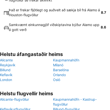
flugvöllur sé frekar skilvirkt
Það er frekar fljótlegt og auðvelt að sækja bíl frá Alamo á
8.7
Houston-flugvöllur
Samkvæmt einkunnagjöf viðskiptavina býður Alamo upp
8.6
á gott verð
Helstu áfangastaðir heims
Alicante
Kaupmannahöfn
Reykjavík
Mílanó
Billund
Barselóna
Keflavík
Orlando
London
Osló
Helstu flugvellir heims
Alicante-flugvöllur
Kaupmannahöfn - Kastrup-
flugvöllur
Keflavíkurflugvöllur
Billund-flugvöllur