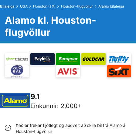
Bílaleiga
USA
Houston (TX)
Houston-flugvöllur
Alamo bílaleiga
Alamo kl. Houston-
flugvöllur
9.1
Einkunnir
:
2,000+
Það er frekar fljótlegt og auðvelt að skila bíl frá Alamo á
Houston-flugvöllur