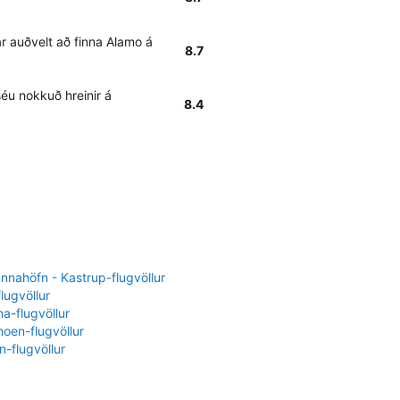
r auðvelt að finna Alamo á
8.7
séu nokkuð hreinir á
8.4
nahöfn - Kastrup-flugvöllur
flugvöllur
a-flugvöllur
oen-flugvöllur
-flugvöllur