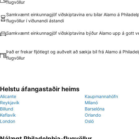
flugvöllur
Samkvæmt einkunnagjöf viðskiptavina eru bílar Alamo á Philadelp
flugvöllur í viðunandi ástandi
Samkvæmt einkunnagjöf viðskiptavina býður Alamo upp á gott v
Það er frekar fljótlegt og auðvelt að sækja bíl frá Alamo á Philade
flugvöllur
Helstu áfangastaðir heims
Alicante
Kaupmannahöfn
Reykjavík
Mílanó
Billund
Barselóna
Keflavík
Orlando
London
Osló
Nálægt Philadelphia-flugvöllur