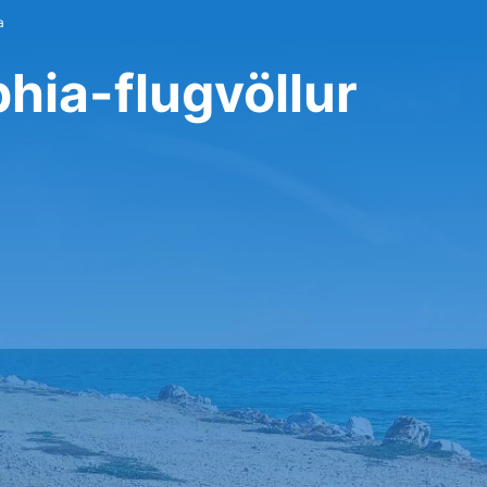
a
phia-flugvöllur