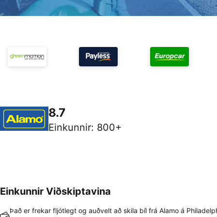
8.7
Einkunnir
:
800+
Einkunnir Viðskiptavina
Það er frekar fljótlegt og auðvelt að skila bíl frá Alamo á Philadelp