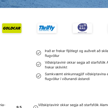
Það er frekar fljótlegt og auðvelt að skil
flugvöllur
Viðskiptavinir okkar segja að starfsfólk 
frekar skilvirkt
Samkvæmt einkunnagjöf viðskiptavina er
flugvöllur í viðunandi ástandi
hia-
Viðskiptavinir okkar segja að starfsfólk Alam
9.5