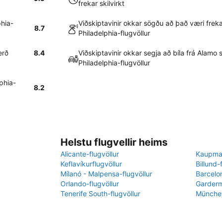
frekar skilvirkt
hia-
Viðskiptavinir okkar sögðu að það væri freka
8.7
Philadelphia-flugvöllur
erð
8.4
Viðskiptavinir okkar segja að bíla frá Alamo 
Philadelphia-flugvöllur
lphia-
8.2
Helstu flugvellir heims
Alicante-flugvöllur
Kaupman
Keflavíkurflugvöllur
Billund-
Mílanó - Malpensa-flugvöllur
Barcelon
Orlando-flugvöllur
Garderm
Tenerife South-flugvöllur
München