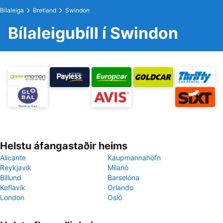
Bílaleiga
Bretland
Swindon
Bílaleigubíll í Swindon
Helstu áfangastaðir heims
Alicante
Kaupmannahöfn
Reykjavík
Mílanó
Billund
Barselóna
Keflavík
Orlando
London
Osló