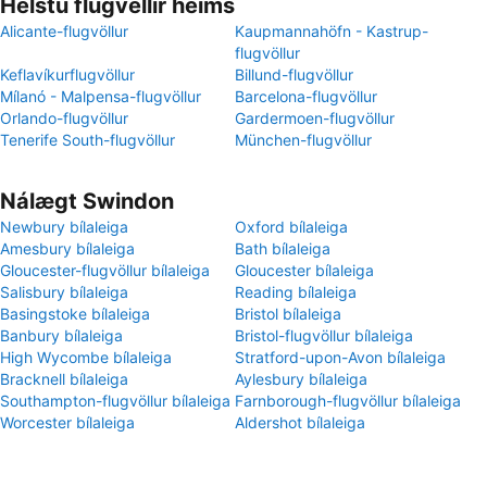
Helstu flugvellir heims
Alicante-flugvöllur
Kaupmannahöfn - Kastrup-
flugvöllur
Keflavíkurflugvöllur
Billund-flugvöllur
Mílanó - Malpensa-flugvöllur
Barcelona-flugvöllur
Orlando-flugvöllur
Gardermoen-flugvöllur
Tenerife South-flugvöllur
München-flugvöllur
Nálægt Swindon
Newbury bílaleiga
Oxford bílaleiga
Amesbury bílaleiga
Bath bílaleiga
Gloucester-flugvöllur bílaleiga
Gloucester bílaleiga
Salisbury bílaleiga
Reading bílaleiga
Basingstoke bílaleiga
Bristol bílaleiga
Banbury bílaleiga
Bristol-flugvöllur bílaleiga
High Wycombe bílaleiga
Stratford-upon-Avon bílaleiga
Bracknell bílaleiga
Aylesbury bílaleiga
Southampton-flugvöllur bílaleiga
Farnborough-flugvöllur bílaleiga
Worcester bílaleiga
Aldershot bílaleiga