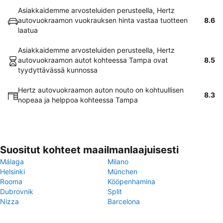
Asiakkaidemme arvosteluiden perusteella, Hertz
autovuokraamon vuokrauksen hinta vastaa tuotteen
8.6
laatua
Asiakkaidemme arvosteluiden perusteella, Hertz
autovuokraamon autot kohteessa Tampa ovat
8.5
tyydyttävässä kunnossa
Hertz autovuokraamon auton nouto on kohtuullisen
8.3
nopeaa ja helppoa kohteessa Tampa
Suositut kohteet maailmanlaajuisesti
Málaga
Milano
Helsinki
München
Rooma
Kööpenhamina
Dubrovnik
Split
Nizza
Barcelona