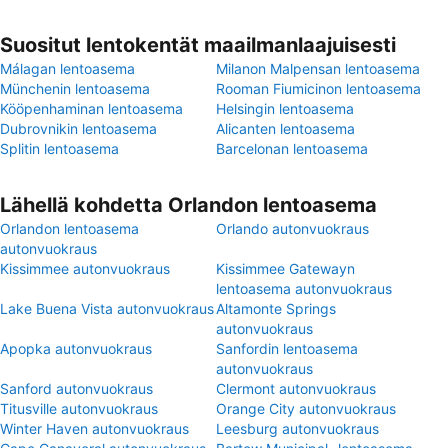
Suositut lentokentät maailmanlaajuisesti
Málagan lentoasema
Milanon Malpensan lentoasema
Münchenin lentoasema
Rooman Fiumicinon lentoasema
Kööpenhaminan lentoasema
Helsingin lentoasema
Dubrovnikin lentoasema
Alicanten lentoasema
Splitin lentoasema
Barcelonan lentoasema
Lähellä kohdetta Orlandon lentoasema
Orlandon lentoasema
Orlando autonvuokraus
autonvuokraus
Kissimmee autonvuokraus
Kissimmee Gatewayn
lentoasema autonvuokraus
Lake Buena Vista autonvuokraus
Altamonte Springs
autonvuokraus
Apopka autonvuokraus
Sanfordin lentoasema
autonvuokraus
Sanford autonvuokraus
Clermont autonvuokraus
Titusville autonvuokraus
Orange City autonvuokraus
Winter Haven autonvuokraus
Leesburg autonvuokraus