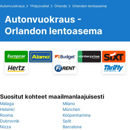
Autonvuokraus
Yhdysvallat
Orlando
Orlandon lentoasema
Autonvuokraus -
Orlandon lentoasema
Suositut kohteet maailmanlaajuisesti
Málaga
Milano
Helsinki
München
Rooma
Kööpenhamina
Dubrovnik
Split
Nizza
Barcelona