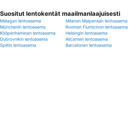
Suositut lentokentät maailmanlaajuisesti
Málagan lentoasema
Milanon Malpensan lentoasema
Münchenin lentoasema
Rooman Fiumicinon lentoasema
Kööpenhaminan lentoasema
Helsingin lentoasema
Dubrovnikin lentoasema
Alicanten lentoasema
Splitin lentoasema
Barcelonan lentoasema