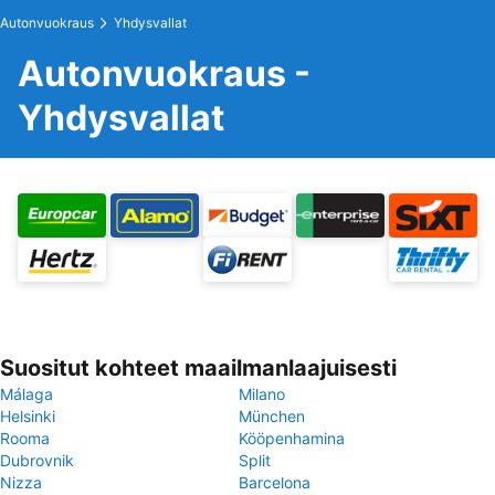
Autonvuokraus
Yhdysvallat
Autonvuokraus -
Yhdysvallat
Suositut kohteet maailmanlaajuisesti
Málaga
Milano
Helsinki
München
Rooma
Kööpenhamina
Dubrovnik
Split
Nizza
Barcelona