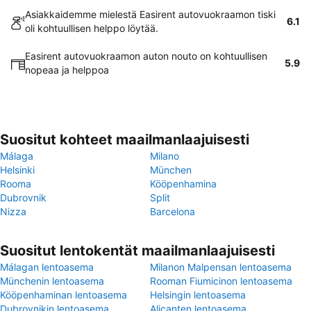
Asiakkaidemme mielestä Easirent autovuokraamon tiski
6.1
oli kohtuullisen helppo löytää.
Easirent autovuokraamon auton nouto on kohtuullisen
5.9
nopeaa ja helppoa
Suositut kohteet maailmanlaajuisesti
Málaga
Milano
Helsinki
München
Rooma
Kööpenhamina
Dubrovnik
Split
Nizza
Barcelona
Suositut lentokentät maailmanlaajuisesti
Málagan lentoasema
Milanon Malpensan lentoasema
Münchenin lentoasema
Rooman Fiumicinon lentoasema
Kööpenhaminan lentoasema
Helsingin lentoasema
Dubrovnikin lentoasema
Alicanten lentoasema