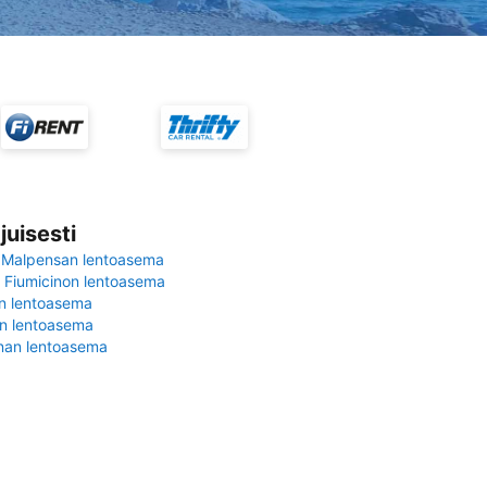
juisesti
 Malpensan lentoasema
Fiumicinon lentoasema
in lentoasema
en lentoasema
nan lentoasema