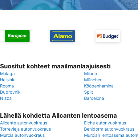
Suositut kohteet maailmanlaajuisesti
Málaga
Milano
Helsinki
München
Rooma
Kööpenhamina
Dubrovnik
Split
Nizza
Barcelona
Lähellä kohdetta Alicanten lentoasema
Alicante autonvuokraus
Elche autonvuokraus
Torrevieja autonvuokraus
Benidorm autonvuokraus
Murcia autonvuokraus
Murcian lentoasema auton