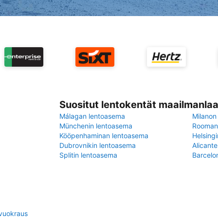
Suositut lentokentät maailmanlaa
Málagan lentoasema
Milanon
Münchenin lentoasema
Rooman 
Kööpenhaminan lentoasema
Helsing
Dubrovnikin lentoasema
Alicant
Splitin lentoasema
Barcelo
vuokraus