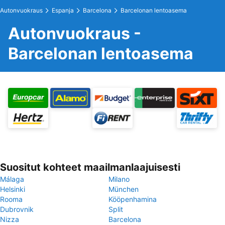
Autonvuokraus
Espanja
Barcelona
Barcelonan lentoasema
Autonvuokraus -
Barcelonan lentoasema
Suositut kohteet maailmanlaajuisesti
Málaga
Milano
Helsinki
München
Rooma
Kööpenhamina
Dubrovnik
Split
Nizza
Barcelona