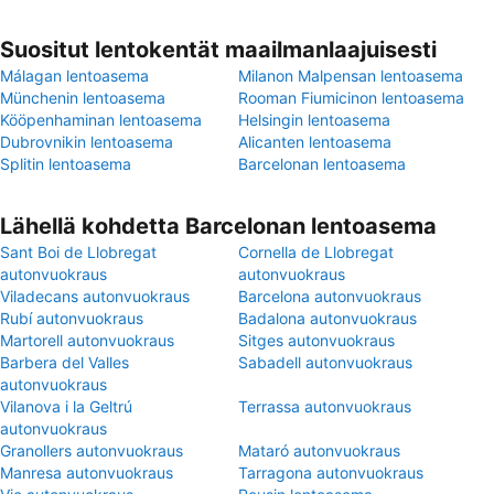
Suositut lentokentät maailmanlaajuisesti
Málagan lentoasema
Milanon Malpensan lentoasema
Münchenin lentoasema
Rooman Fiumicinon lentoasema
Kööpenhaminan lentoasema
Helsingin lentoasema
Dubrovnikin lentoasema
Alicanten lentoasema
Splitin lentoasema
Barcelonan lentoasema
Lähellä kohdetta Barcelonan lentoasema
Sant Boi de Llobregat
Cornella de Llobregat
autonvuokraus
autonvuokraus
Viladecans autonvuokraus
Barcelona autonvuokraus
Rubí autonvuokraus
Badalona autonvuokraus
Martorell autonvuokraus
Sitges autonvuokraus
Barbera del Valles
Sabadell autonvuokraus
autonvuokraus
Vilanova i la Geltrú
Terrassa autonvuokraus
autonvuokraus
Granollers autonvuokraus
Mataró autonvuokraus
Manresa autonvuokraus
Tarragona autonvuokraus