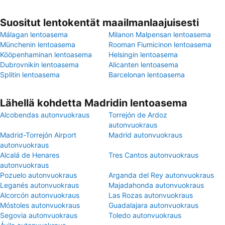
Suositut lentokentät maailmanlaajuisesti
Málagan lentoasema
Milanon Malpensan lentoasema
Münchenin lentoasema
Rooman Fiumicinon lentoasema
Kööpenhaminan lentoasema
Helsingin lentoasema
Dubrovnikin lentoasema
Alicanten lentoasema
Splitin lentoasema
Barcelonan lentoasema
Lähellä kohdetta Madridin lentoasema
Alcobendas autonvuokraus
Torrejón de Ardoz
autonvuokraus
Madrid-Torrejón Airport
Madrid autonvuokraus
autonvuokraus
Alcalá de Henares
Tres Cantos autonvuokraus
autonvuokraus
Pozuelo autonvuokraus
Arganda del Rey autonvuokraus
Leganés autonvuokraus
Majadahonda autonvuokraus
Alcorcón autonvuokraus
Las Rozas autonvuokraus
Móstoles autonvuokraus
Guadalajara autonvuokraus
Segovia autonvuokraus
Toledo autonvuokraus