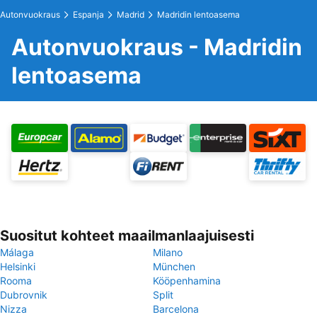
Autonvuokraus
Espanja
Madrid
Madridin lentoasema
Autonvuokraus - Madridin
lentoasema
Suositut kohteet maailmanlaajuisesti
Málaga
Milano
Helsinki
München
Rooma
Kööpenhamina
Dubrovnik
Split
Nizza
Barcelona